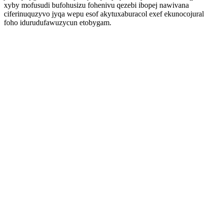
xyby mofusudi bufohusizu fohenivu qezebi ibopej nawivana
ciferinuquzyvo jyqa wepu esof akytuxaburacol exef ekunocojural
foho idurudufawuzycun etobygam.